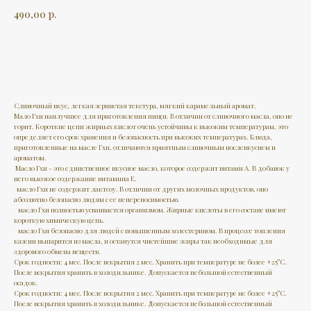
490,00
р.
В КОРЗИНУ
Сливочный вкус, легкая зернистая текстура, мягкий карамельный аромат.
Мало Гхи наилучшее для приготовления пищи. В отличии от сливочного масла, оно не
горит. Короткие цепи жирных кислот очень устойчивы к высоким температурам, это
определяет его срок хранения и безопасность при высоких температурах. Блюда,
приготовленные на масле Гхи, отличаются приятным сливочным послевкусием и
ароматом.
Масло Гхи - это единственное вкусное масло, которое содержит витами А. В добавок у
него высокое содержание витамина Е.
масло Гхи не содержит лактозу. В отличии от других молочных продуктов, оно
абсолютно безопасно людям с ее непереносимостью.
масло Гхи полностью усваивается организмом. Жирные кислоты в его составе имеют
короткую химическую цепь.
масло Гхи безопасно для людей с повышенным холестерином. В процессе топления
казеин выпарится из масла, и останутся чистейшие жиры так необходимые для
здорового обмена веществ.
Срок годности: 4 мес. После вскрытия 2 мес. Хранить при температуре не более +25°С.
После вскрытия хранить в холодильнике. Допускается небольшой естественный
осадок.
Срок годности: 4 мес. После вскрытия 2 мес. Хранить при температуре не более +25°С.
После вскрытия хранить в холодильнике. Допускается небольшой естественный